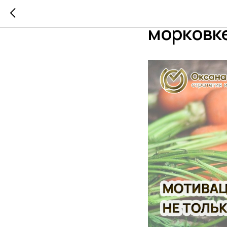
Мотиваци
морковк