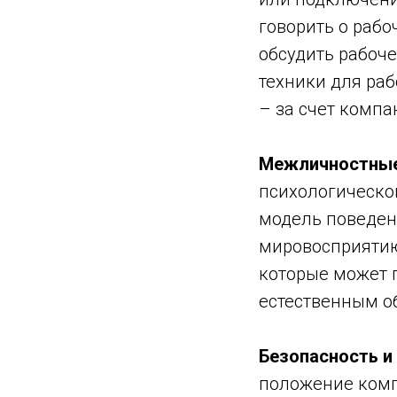
говорить о рабо
обсудить рабочее
техники для раб
– за счет компан
Межличностные
психологическо
модель поведени
мировосприятию 
которые может 
естественным о
Безопасность и
положение комп