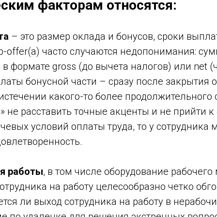
еским факторам относятся:
та
– это размер оклада и бонусов, сроки выпла
b-offer(а) часто случаются недопонимания: су
 в формате gross (до вычета налогов) или net (
платы бонусной части – сразу после закрытия 
истечении какого-то более продолжительного 
у» не расставить точные акценты и не прийти 
евых условий оплаты труда, то у сотрудника 
довлетворенность.
ия работы
, в том числе оборудование рабочего
отрудника на работу целесообразно четко обг
ется ли выход сотрудника на работу в нерабо
е по удаленке для решения экстренных вопрос