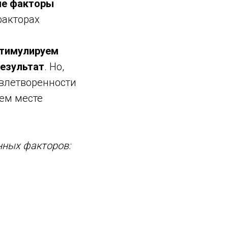
е факторы
факторах
тимулируем
результат
. Но,
овлетворенности
щем месте
нных факторов: