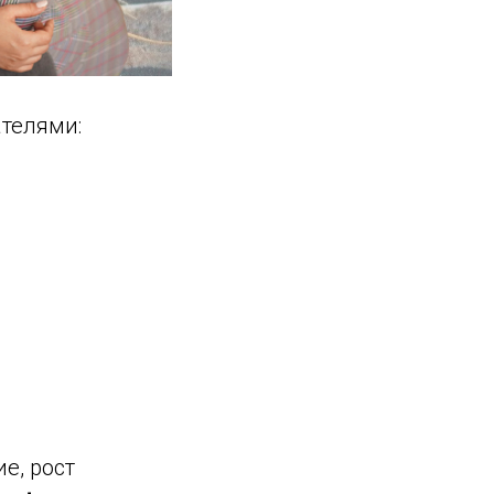
ателями:
е, рост