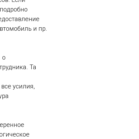
 подробно
предоставление
втомобиль и пр.
 о
трудника. Та
 все усилия,
ура
веренное
огическое