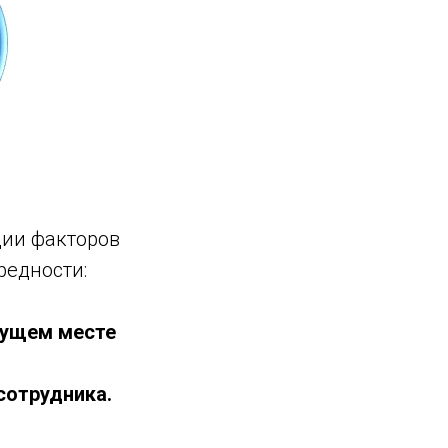
ции факторов
редности:
кущем месте
сотрудника.