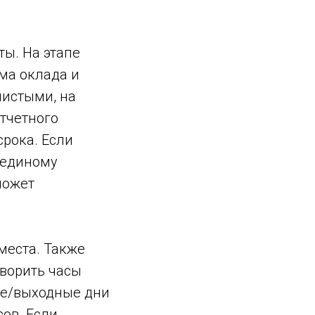
ты. На этапе
мма оклада и
чистыми, на
отчетного
срока. Если
к единому
может
 места. Также
оворить часы
чие/выходные дни
ов. Если