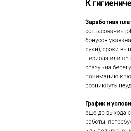
К гигиенич
Заработная пла
согласования jo
бонусов указана
руки); сроки вы
периода или по 
сразу «на берег
пониманию ключ
возникнуть неу
График и услов
еще до выхода с
работы, потребу
или подключени