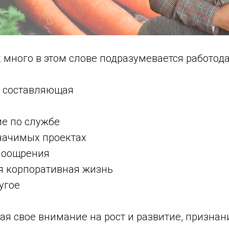
 много в этом слове подразумевается работод
 составляющая
е по службе
значимых проектах
поощрения
 корпоративная жизнь
угое
я свое внимание на рост и развитие, признани