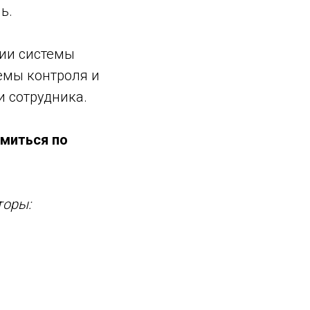
ь.
ии системы
темы контроля и
и сотрудника.
омиться по
торы: