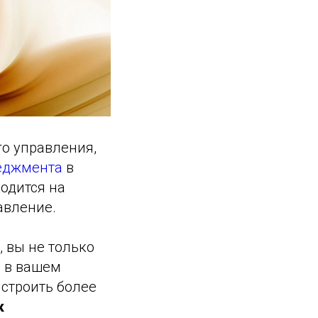
о управления,
неджмента
в
ходится на
авление.
, вы не только
я в вашем
ыстроить более
к