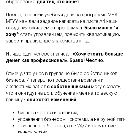
образование
для тех, кто хочет
...
Помню, в первый учебный день на программе MBA в
МГУУ нам дали задание написать на листе А4 наши
ожидания ожидаем от программы.
Было много "я
хочу"
: стать управленцем, повысить квалификацию,
завести правильные знакомства и т.д.
И лишь один человек написал:
«Хочу стоить больше
денег как профессионал». Браво! Честно.
Отмечу, что у нас в группе не было собственников
бизнеса. И теперь по прошествии времени и
экспертных работ
с собственниками
могу сказать,
что и они идут на доп. обучение имея на то вескую
причину -
они хотят изменений:
бизнеса - роста и развития;
управления бизнесом - системы, а не ручной тяги;
·жизненного баланса, а не 24/7 и отсутствие
личной жизни.