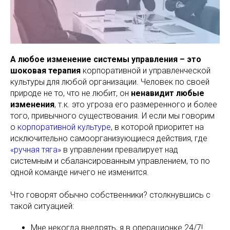
А любое изменение системы управления – это
шоковая терапия
корпоративной и управленческой
культуры для любой организации. Человек по своей
природе не то, что не любит, он
ненавидит любые
изменения
, т.к. это угроза его размеренного и более
того, привычного существования. И если мы говорим
о
корпоративной культуре
, в которой приоритет на
исключительно самоорганизующиеся действия, где
«ручная тяга»
в управлении превалирует над
системным и сбалансированным управлением, то по
одной команде ничего не изменится.
Что говорят обычно собственники? столкнувшись с
такой ситуацией:
Мне некогда внедрять, я в операционке 24/7!