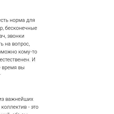
есть норма для
ер, бесконечные
ач, звонки
ь на вопрос,
озможно кому-то
естественен. И
е время вы
т
из важнейших
 коллектив - это