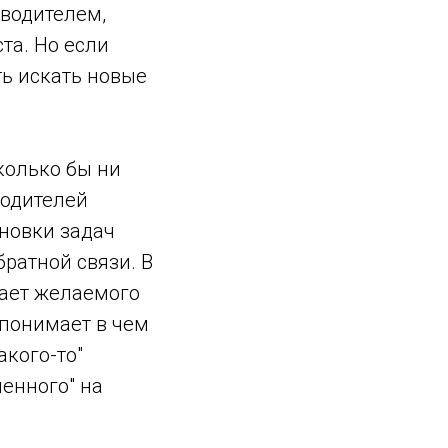
оводителем,
та. Но если
ть искать новые
сколько бы ни
водителей
ановки задач
братной связи. В
чает желаемого
е понимает в чем
акого-то"
ченного" на