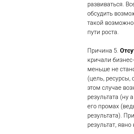
развиваться. Вс
обсудить возмож
такой возможнос
пути роста.
Причина 5.
Отсу
кричали бизнес-
меньше не стано
(цель, ресурсы, 
этом случае воз
результата (ну а
его промах (вед
результата). Пр
результат, явно 