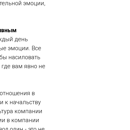
ительной эмоции,
 явным
ждый день
ые эмоции. Все
обы насиловать
 где вам явно не
отношения в
и к начальству
льтура компании
ии в компании
од один - это не