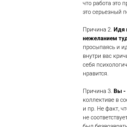
что работа это 
это серьезный п
Причина 2.
Идя 
нежеланием туд
просыпаясь и ид
внутри вас крич
себя психологич
нравится.
Причина 3.
Вы -
коллективе в со
и пр. Не факт, 
не соответству
был безвозвратн