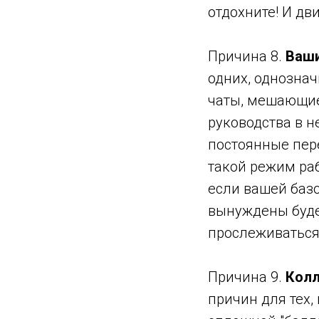
отдохните! И дв
Причина 8.
Ваши
одних, однозна
чаты, мешающие
руководства в н
постоянные пере
такой режим раб
если вашей базо
вынуждены будет
прослеживаться
Причина 9.
Колл
причин для тех, 