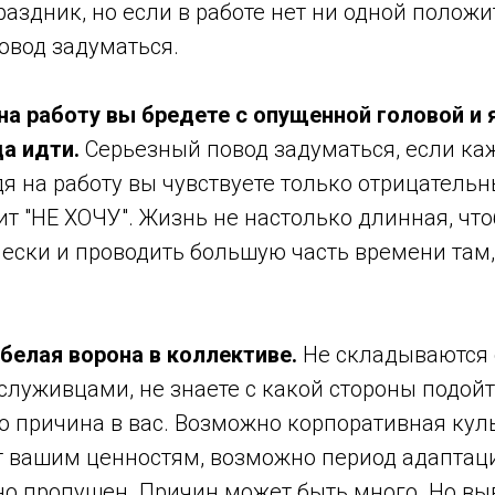
праздник, но если в работе нет ни одной полож
овод задуматься.
на работу вы бредете с опущенной головой и
а идти.
Серьезный повод задуматься, если ка
я на работу вы чувствуете только отрицательн
ит "НЕ ХОЧУ". Жизнь не настолько длинная, чт
ески и проводить большую часть времени там,
 белая ворона в коллективе.
Не складываются 
служивцами, не знаете с какой стороны подойт
что причина в вас. Возможно корпоративная ку
ет вашим ценностям, возможно период адаптац
о пропущен. Причин может быть много. Но выв