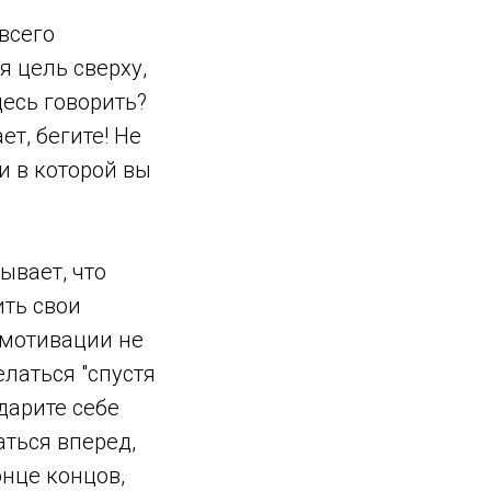
всего
я цель сверху,
десь говорить?
т, бегите! Не
и в которой вы
ывает, что
ить свои
 мотивации не
елаться "спустя
одарите себе
ться вперед,
онце концов,