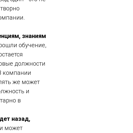
отворно
компании.
енциям, знаниям
рошли обучение,
остается
новые должности
 В компании
опять же может
олжность и
тарно в
идет назад,
 и может